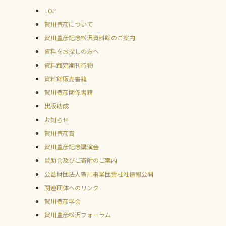
TOP
賀川豊彦について
賀川豊彦記念松沢資料館のご案内
資料をお探しの方へ
資料館定期刊行物
資料館販売書籍
賀川豊彦関係書籍
出版助成
お知らせ
賀川豊彦賞
賀川豊彦記念講演会
賛助会及びご寄附のご案内
公益財団法人賀川事業団雲柱社情報公開
関連団体へのリンク
賀川豊彦学会
賀川豊彦松沢フォーラム