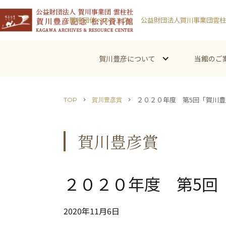
関連団体へのリンク
公益財団法人賀川事業団雲柱
賀川豊彦について
当館のご
２０２０年度 第5回「賀川豊
TOP
賀川豊彦賞
chevron_right
chevron_right
賀川豊彦賞
２０２０年度 第5回
2020
年
11
月
6
日