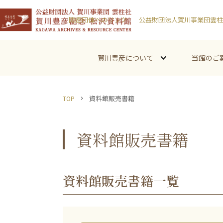
関連団体へのリンク
公益財団法人賀川事業団雲柱
賀川豊彦について
当館のご
資料館販売書籍
TOP
chevron_right
資料館販売書籍
資料館販売書籍一覧