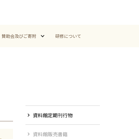
賛助会及びご寄附
研修について
資料館定期刊行物
chevron_right
資料館販売書籍
chevron_right