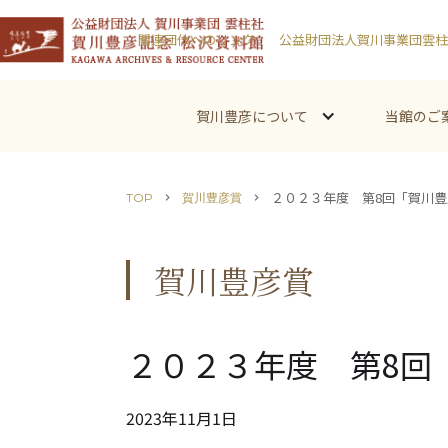
関連団体へのリンク
公益財団法人賀川事業団雲柱
賀川豊彦について
当館のご
２０２３年度 第8回「賀川豊
TOP
賀川豊彦賞
chevron_right
chevron_right
賀川豊彦賞
２０２３年度 第8回
2023
年
11
月
1
日