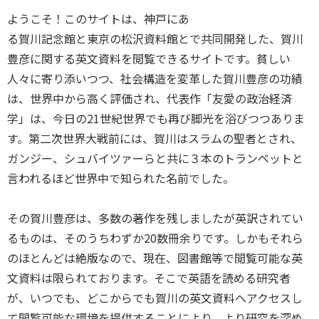
ようこそ！このサイトは、神戸にあ
る賀川記念館と東京の松沢資料館とで共同開発した、賀川
豊彦に関する英文資料を閲覧できるサイトです。貧しい
人々に寄り添いつつ、社会構造を変革した賀川豊彦の功績
は、世界中から高く評価され、代表作「友愛の政治経済
学」は、今日の21世紀世界でも再び脚光を浴びつつありま
す。第二次世界大戦前には、賀川はスラムの聖者とされ、
ガンジー、シュバイツァーらと共に３本のトランペットと
言われるほど世界中で知られた名前でした。
その賀川豊彦は、多数の著作を残しましたが英訳されてい
るものは、そのうちわずか20数冊余りです。しかもそれら
のほとんどは絶版なので、現在、図書館等で閲覧可能な英
文資料は限られております。そこで英語を読める研究者
が、いつでも、どこからでも賀川の英文資料へアクセスし
て閲覧可能な環境を提供することにより、より研究を深め