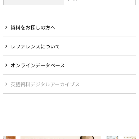
資料をお探しの方へ
chevron_right
レファレンスについて
chevron_right
オンラインデータベース
chevron_right
英語資料デジタルアーカイブス
chevron_right