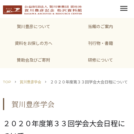
menu
賀川豊彦について
当館のご案内
資料をお探しの方へ
刊行物・書籍
賛助会及びご寄附
研修について
２０２０年度第３３回学会大会日程について
TOP
賀川豊彦学会
chevron_right
chevron_right
賀川豊彦学会
２０２０年度第３３回学会大会日程に