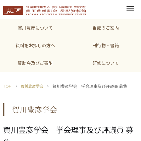
menu
賀川豊彦について
当館のご案内
資料をお探しの方へ
刊行物・書籍
賛助会及びご寄附
研修について
賀川豊彦学会 学会理事及び評議員 募集
TOP
賀川豊彦学会
chevron_right
chevron_right
賀川豊彦学会
賀川豊彦学会 学会理事及び評議員 募