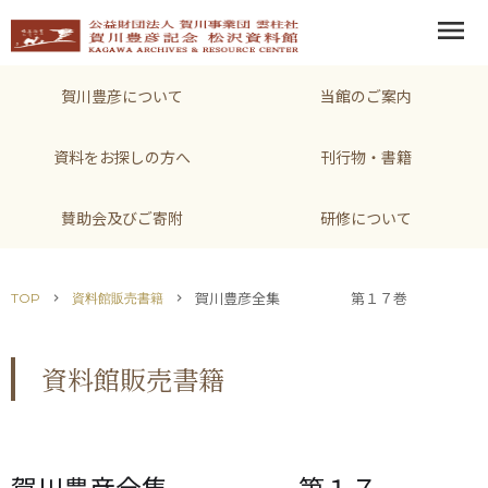
menu
賀川豊彦について
当館のご案内
資料をお探しの方へ
刊行物・書籍
賛助会及びご寄附
研修について
賀川豊彦全集 第１７巻 ＜
TOP
資料館販売書籍
chevron_right
chevron_right
資料館販売書籍
賀川豊彦全集 第１７