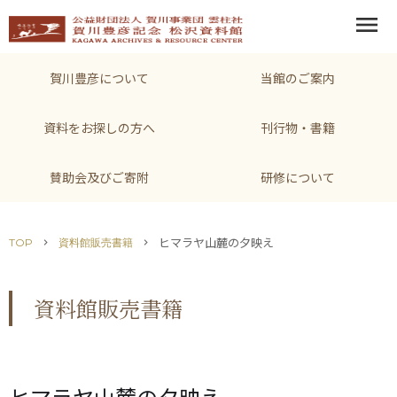
menu
賀川豊彦について
当館のご案内
資料をお探しの方へ
刊行物・書籍
賛助会及びご寄附
研修について
ヒマラヤ山麓の夕映え
TOP
資料館販売書籍
chevron_right
chevron_right
資料館販売書籍
ヒマラヤ山麓の夕映え