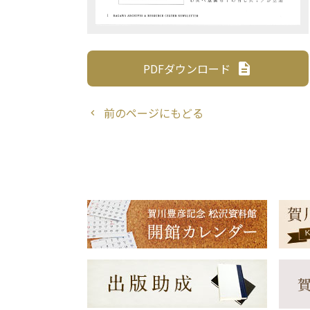
PDFダウンロード
description
前のページにもどる
chevron_left