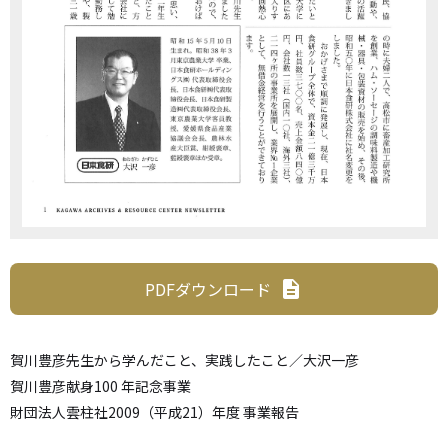
PDFダウンロード
description
賀川豊彦先生から学んだこと、実践したこと／大沢一彦
賀川豊彦献身100 年記念事業
財団法人雲柱社2009（平成21）年度 事業報告