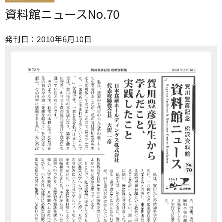
資料館ニュースNo.70
発刊日：
2010
年
6
月
10
日