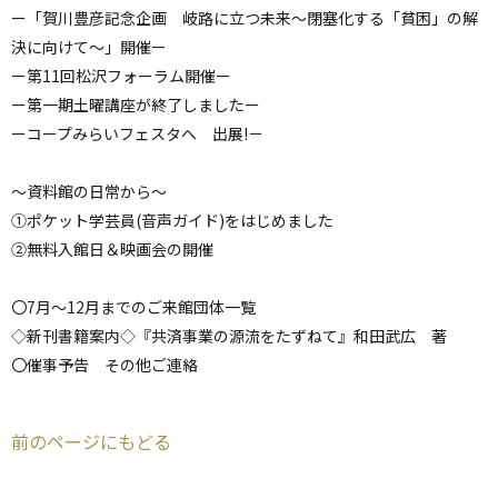
ー「賀川豊彦記念企画 岐路に立つ未来～閉塞化する「貧困」の解
決に向けて～」開催ー
ー第11回松沢フォーラム開催ー
ー第一期土曜講座が終了しましたー
ーコープみらいフェスタへ 出展!－
～資料館の日常から～
①ポケット学芸員(音声ガイド)をはじめました
②無料入館日＆映画会の開催
〇7月～12月までのご来館団体一覧
◇新刊書籍案内◇『共済事業の源流をたずねて』和田武広 著
〇催事予告 その他ご連絡
前のページにもどる