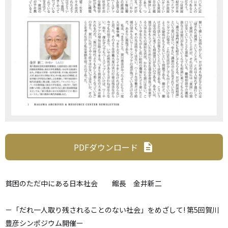
PDFダウンロード
description
貧困のただ中にある日本社会 館長 金井新二
－「だれ一人取り残されることのない社会」をめざして! 第5回賀川
豊彦シンポジウム開催ー