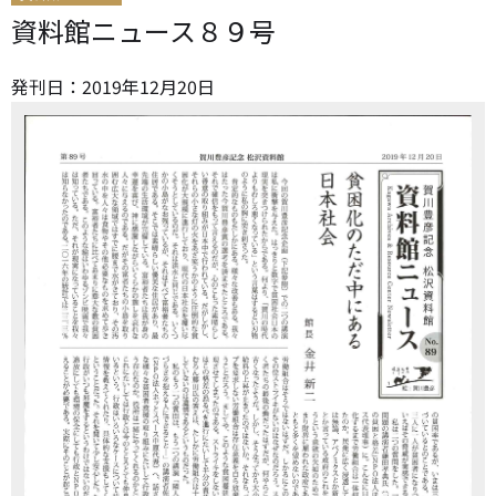
資料館ニュース８９号
発刊日：
2019
年
12
月
20
日