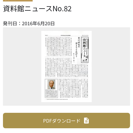
資料館ニュースNo.82
発刊日：
2016
年
6
月
20
日
PDFダウンロード
description