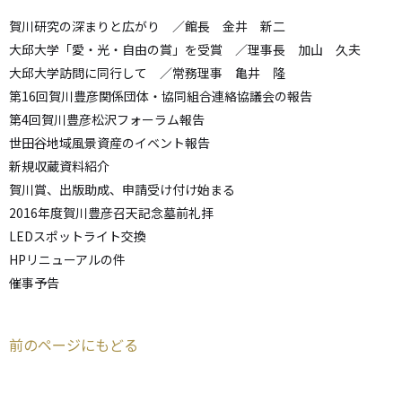
賀川研究の深まりと広がり ／館長 金井 新二
大邱大学「愛・光・自由の賞」を受賞 ／理事長 加山 久夫
大邱大学訪問に同行して ／常務理事 亀井 隆
第16回賀川豊彦関係団体・協同組合連絡協議会の報告
第4回賀川豊彦松沢フォーラム報告
世田谷地域風景資産のイベント報告
新規収蔵資料紹介
賀川賞、出版助成、申請受け付け始まる
2016年度賀川豊彦召天記念墓前礼拝
LEDスポットライト交換
HPリニューアルの件
催事予告
前のページにもどる