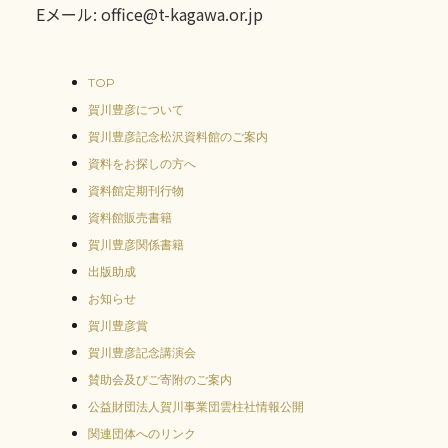
Eメール: office@t-kagawa.or.jp
TOP
賀川豊彦について
賀川豊彦記念松沢資料館のご案内
資料をお探しの方へ
資料館定期刊行物
資料館販売書籍
賀川豊彦関係書籍
出版助成
お知らせ
賀川豊彦賞
賀川豊彦記念講演会
賛助会及びご寄附のご案内
公益財団法人賀川事業団雲柱社情報公開
関連団体へのリンク