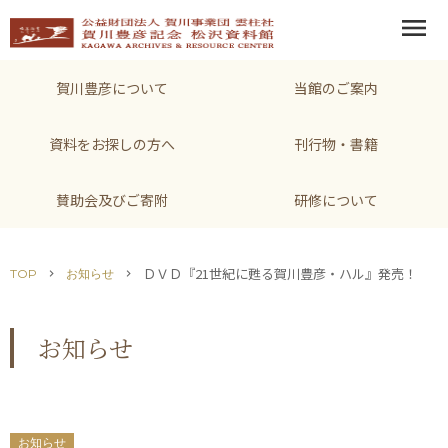
menu
賀川豊彦について
当館のご案内
資料をお探しの方へ
刊行物・書籍
賛助会及びご寄附
研修について
ＤＶＤ『21世紀に甦る賀川豊彦・ハル』発売！
TOP
お知らせ
chevron_right
chevron_right
お知らせ
お知らせ