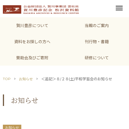
menu
賀川豊彦について
当館のご案内
資料をお探しの方へ
刊行物・書籍
賛助会及びご寄附
研修について
＜追記＞８/２８(土)平和学習会のお知らせ
TOP
お知らせ
chevron_right
chevron_right
お知らせ
お知らせ