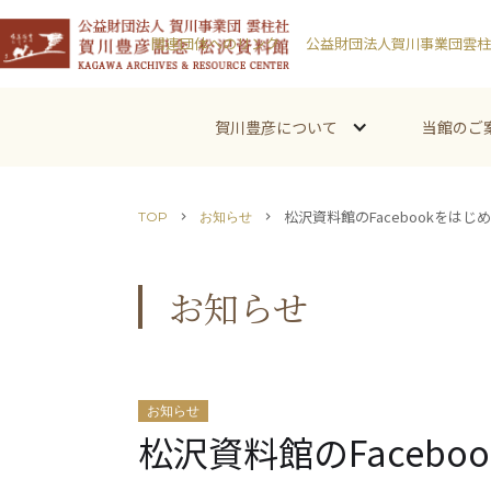
関連団体へのリンク
公益財団法人賀川事業団雲柱
賀川豊彦について
当館のご
松沢資料館のFacebookをはじ
TOP
お知らせ
chevron_right
chevron_right
お知らせ
お知らせ
松沢資料館のFacebo