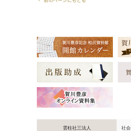
前のページにもどる
chevron_left
雲柱社三法人
社会