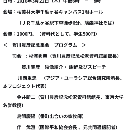
日時：2018年3月22日（木）午後6時 － 8時
会場：桜美林大学千駄ヶ谷キャンパス1階ホール
（ＪＲ千駄ヶ谷駅下車徒歩6分、鳩森神社そば）
会費：1000円、（資料代として、学生500円）
＜ 賀川豊彦記念集会 プログラム ＞
司会 : 杉浦秀典（賀川豊彦記念松沢資料館副館長）
賀川豊彦 映像紹介・
謝辞及びスピーチ
川西重忠 （アジア・ユーラシア総合研究所所長、
本プロジェクト代表）
金井新二（賀川豊彦記念松沢資料館館長、東京大学
名誉教授）
鳥飼慶陽（番町出合いの家牧師）
伴 武澄（国際平和協会会長
、元共同通信記者）