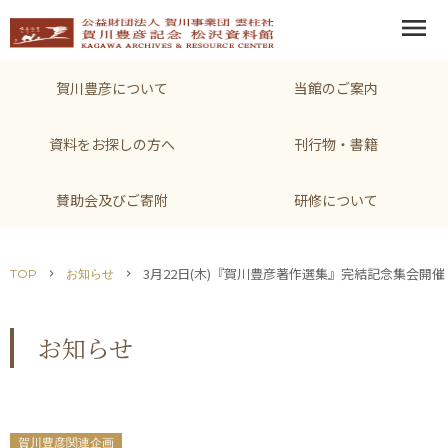
menu
賀川豊彦について
当館のご案内
資料をお探しの方へ
刊行物・書籍
賛助会及びご寄附
研修について
3月22日(木)『賀川豊彦著作選集』完結記念集会開催
TOP
お知らせ
chevron_right
chevron_right
お知らせ
賀川豊彦関連企画