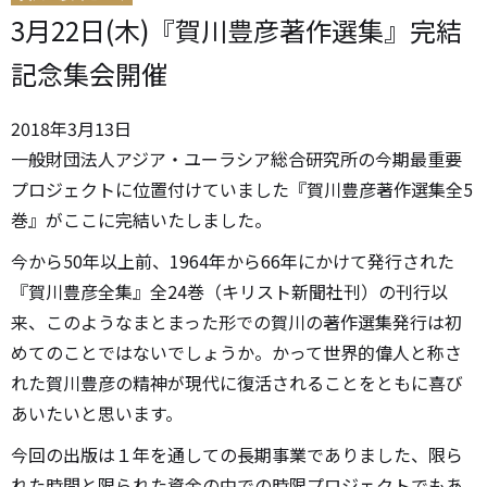
3月22日(木)『賀川豊彦著作選集』完結
記念集会開催
2018
年
3
月
13
日
一般財団法人アジア・ユーラシア総合研究所の今期最重要
プロジェクトに位置付けていました『賀川豊彦著作選集全5
巻』がここに完結いたしました。
今から50年以上前、1964年から66年にかけて発行された
『賀川豊彦全集』全24巻（キリスト新聞社刊）の刊行以
来、このようなまとまった形での賀川の著作選集発行は初
めてのことではないでしょうか。かって世界的偉人と称さ
れた賀川豊彦の精神が現代に復活されることをともに喜び
あいたいと思います。
今回の出版は１年を通しての長期事業でありました、限ら
れた時間と限られた資金の中での時限プロジェクトでもあ