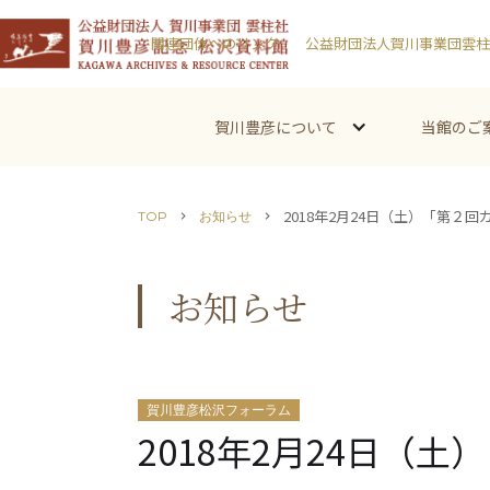
関連団体へのリンク
公益財団法人賀川事業団雲柱
賀川豊彦について
当館のご
2018年2月24日（土）「第２回カ
TOP
お知らせ
chevron_right
chevron_right
お知らせ
賀川豊彦松沢フォーラム
2018年2月24日（土