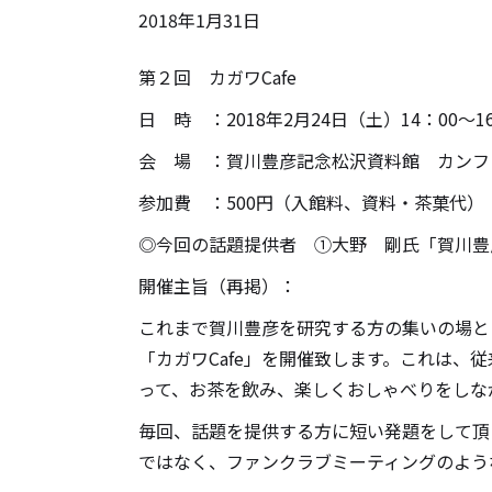
2018
年
1
月
31
日
第２回 カガワCafe
日 時 ：2018年2月24日（土）14：00～16
会 場 ：賀川豊彦記念松沢資料館 カンフ
参加費 ：500円（入館料、資料・茶菓代）
◎今回の話題提供者 ①大野 剛氏「賀川豊
開催主旨（再掲）：
これまで賀川豊彦を研究する方の集いの場と
「カガワCafe」を開催致します。これは
って、お茶を飲み、楽しくおしゃべりをしな
毎回、話題を提供する方に短い発題をして頂
ではなく、ファンクラブミーティングのよう