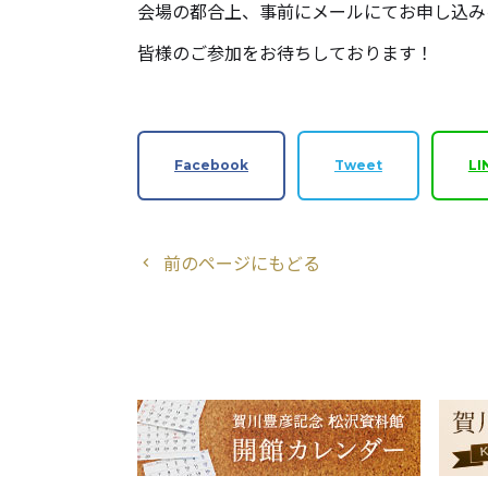
会場の都合上、事前にメールにてお申し込みをし
皆様のご参加をお待ちしております！
Facebook
Tweet
LI
前のページにもどる
chevron_left