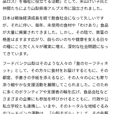
品ロス）を福祉に役立てる活動」として、米山けい子氏と
仲間たちにより山梨県南アルプス市に設立されました。
日本は戦後経済成長を経て飽食社会になって久しいです
が、それに伴い、毎年、未使用の食材や「わけあり」食品
が大量に廃棄されてきました。しかし、その陰で、貧富の
格差はますます広がり、自らのいのちや健康を支える日々
の糧にこと欠く人々が確実に増え、深刻な社会問題になっ
てきています。
フードバンク山梨はそのような人々の「食のセーフティネ
ット」として、その方々に食材をお届けするともに、その
都度、手書きの手紙を添えるなど、その人々の心にも寄り
添う細やかな支援活動を展開してこられました。このため
に多くのボランティアや支援者の輪を広げ、食品会社など
さまざまの企業にも参加を呼びかけるとともに、行政や公
私立学校とも連携し、いまや、そのトータルな地域ぐるみ
のフードバンク運動は、「山梨モデル」として、その先駆