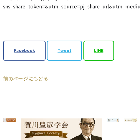
sns_share_token=&utm_source=pj_share_url&utm_mediu
Facebook
Tweet
LINE
前のページにもどる