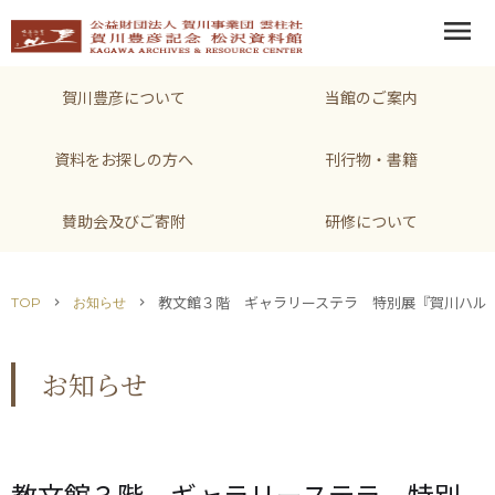
menu
賀川豊彦について
当館のご案内
資料をお探しの方へ
刊行物・書籍
賛助会及びご寄附
研修について
教文館３階 ギャラリーステラ 特別展『賀川ハル
TOP
お知らせ
chevron_right
chevron_right
お知らせ
教文館３階 ギャラリーステラ 特別