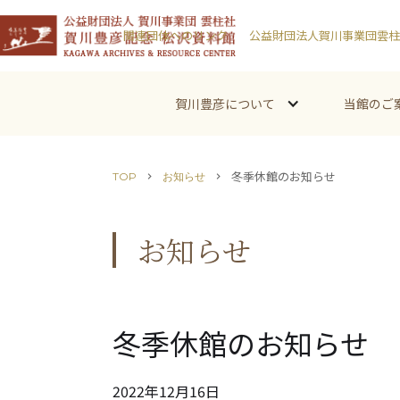
関連団体へのリンク
公益財団法人賀川事業団雲柱
賀川豊彦について
当館のご
冬季休館のお知らせ
TOP
お知らせ
chevron_right
chevron_right
お知らせ
冬季休館のお知らせ
2022
年
12
月
16
日