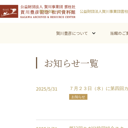
関連団体へのリンク
公益財団法人賀川事業団雲柱
賀川豊彦について
当館のご
お知らせ一覧
2025
/
5
/
31
７月２３日（水）に第四回
お知らせ