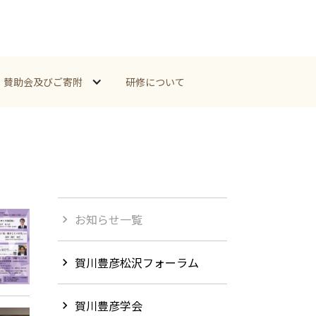
賛助会及びご寄附
研修について
お知らせ一覧
chevron_right
賀川豊彦松沢フォーラム
chevron_right
賀川豊彦学会
chevron_right