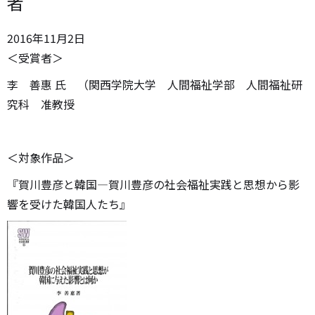
者
2016
年
11
月
2
日
＜受賞者＞
李 善惠 氏 （関西学院大学 人間福祉学部 人間福祉研
究科 准教授
＜対象作品＞
『賀川豊彦と韓国―賀川豊彦の社会福祉実践と思想から影
響を受けた韓国人たち』