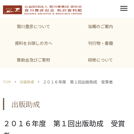
menu
賀川豊彦について
当館のご案内
資料をお探しの方へ
刊行物・書籍
賛助会及びご寄附
研修について
２０１６年度 第１回出版助成 受賞者
TOP
出版助成
chevron_right
chevron_right
出版助成
２０１６年度 第１回出版助成 受賞